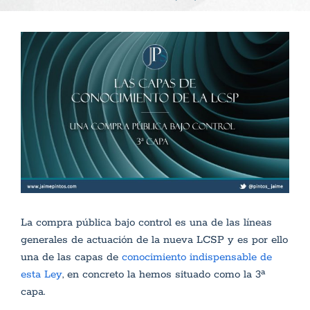
Ver
imagen
más
grande
La compra pública bajo control es una de las líneas
generales de actuación de la nueva LCSP y es por ello
una de las capas de
conocimiento indispensable de
esta Ley
, en concreto la hemos situado como la 3ª
capa.