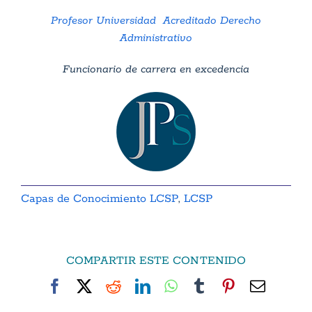
Profesor Universidad Acreditado Derecho
Administrativo
Funcionario de carrera en excedencia
Capas de Conocimiento LCSP
,
LCSP
COMPARTIR ESTE CONTENIDO
Facebook
X
Reddit
LinkedIn
WhatsApp
Tumblr
Pinterest
Correo
electró