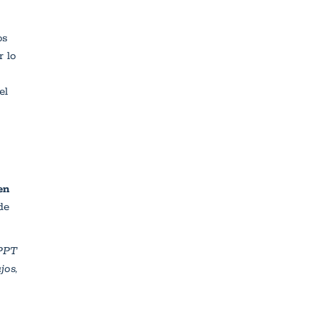
os
r lo
el
en
de
 PPT
jos,