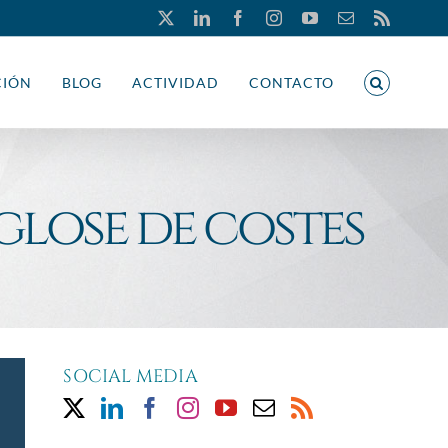
X
LinkedIn
Facebook
Instagram
YouTube
Correo
Rss
electrónico
CIÓN
BLOG
ACTIVIDAD
CONTACTO
glose de costes
SOCIAL MEDIA