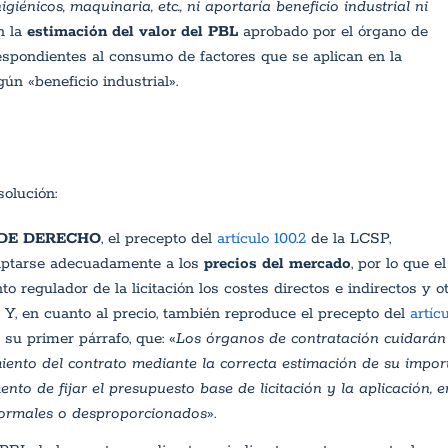
iénicos, maquinaria, etc., ni aportaría beneficio industrial ni
n la
estimación del valor del PBL
aprobado por el órgano de
espondientes al consumo de factores que se aplican en la
ún «beneficio industrial».
olución:
 DE DERECHO
, el precepto del
artículo 100.2
de la LCSP,
ptarse adecuadamente a los
precios del mercado
, por lo que el
regulador de la licitación los costes directos e indirectos y o
 Y, en cuanto al precio, también reproduce el precepto del
artíc
su primer párrafo, que: «
Los órganos de contratación cuidarán
iento del contrato mediante la correcta estimación de su import
to de fijar el presupuesto base de licitación y la aplicación, e
normales o desproporcionados
».