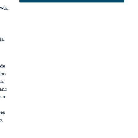
79%,
la
 de
 no
de
gano
, a
 es
o,