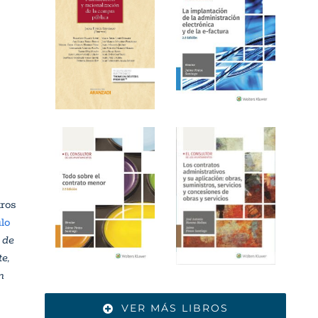
tros
ulo
 de
e,
n
VER MÁS LIBROS