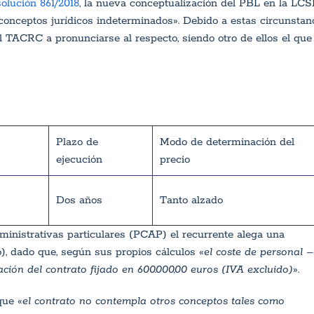
olución 861/2018
, la nueva conceptualización del PBL en la LCS
s «conceptos jurídicos indeterminados». Debido a estas circunstan
 TACRC a pronunciarse al respecto, siendo otro de ellos el que
Plazo de
Modo de determinación del
ejecución
precio
Dos años
Tanto alzado
dministrativas particulares (PCAP) el recurrente alega una
), dado que, según sus propios cálculos «
el coste de personal –
tación del contrato fijado en 600.000,00 euros (IVA excluido)
».
que «
el contrato no contempla otros conceptos tales como