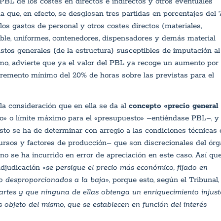
BL de los costes en directos e indirectos y otros eventuales
a que, en efecto, se desglosan tres partidas en porcentajes del 
los gastos de personal y otros costes directos (materiales,
ible, uniformes, contenedores, dispensadores y demás material
astos generales (de la estructura) susceptibles de imputación al
o, advierte que ya el valor del PBL ya recoge un aumento por 
ncremento mínimo del 20% de horas sobre las previstas para el
la consideración que en ella se da al
concepto «precio general
ivo» o límite máximo para el «presupuesto» –entiéndase PBL–, y
sto se ha de determinar con arreglo a las condiciones técnicas 
ursos y factores de producción– que son discrecionales del ór
 no se ha incurrido en error de apreciación en este caso. A
sí que
adjudicación «
se persigue el precio más económico, fijado en
 o desproporcionados a la baja
», porque esto, según el Tribunal,
partes y que ninguna de ellas obtenga un enriquecimiento injust
s objeto del mismo, que se establecen en función del interés