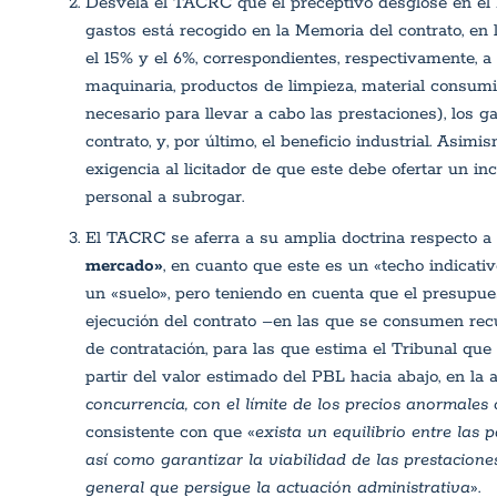
Desvela el TACRC que el preceptivo desglose en el P
gastos está recogido en la Memoria del contrato, en l
el 15% y el 6%, correspondientes, respectivamente, a 
maquinaria, productos de limpieza, material consum
necesario para llevar a cabo las prestaciones), los g
contrato, y, por último, el beneficio industrial.
Asimism
exigencia al licitador de que este debe ofertar un i
personal a subrogar.
El TACRC se aferra a su amplia doctrina respecto a 
mercado»
, en cuanto que este es un «techo indicat
un «suelo», pero teniendo en cuenta que el presupue
ejecución del contrato –en las que se consumen rec
de contratación, para las que estima el Tribunal que
partir del valor estimado del PBL hacia abajo, en la 
concurrencia, con el límite de los precios anormales
consistente con que «
exista un equilibrio entre las 
así como garantizar la viabilidad de las prestacione
general que persigue la actuación administrativa
».